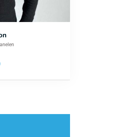
on
panelen