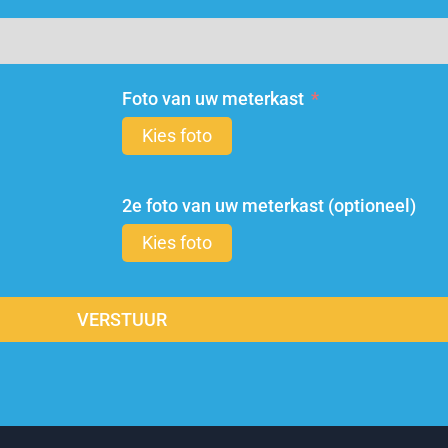
Foto van uw meterkast
Kies foto
2e foto van uw meterkast (optioneel)
Kies foto
VERSTUUR